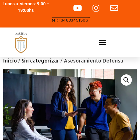
Lunes a viernes: 9:00 –
19:00hs
tel:+34633451506
Inicio
/
Sin categorizar
/ Asesoramiento Defensa