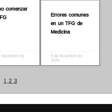
o comenzar
Errores comunes
TFG
en un TFG de
D MORE »
Medicina
READ MORE »
e diciembre de
5 de diciembre de
2025
1
2
3