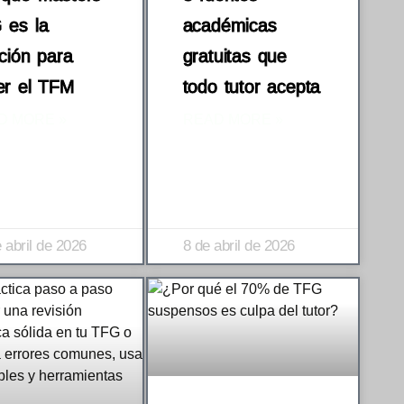
 es la
académicas
ción para
gratuitas que
er el TFM
todo tutor acepta
D MORE »
READ MORE »
 abril de 2026
8 de abril de 2026