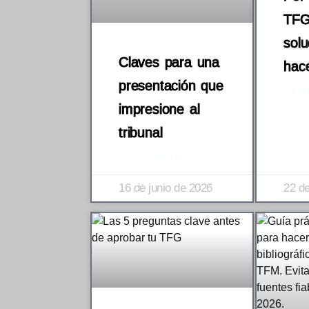
TFG
solu
Claves para una
hac
presentación que
REA
impresione al
tribunal
READ MORE »
16 de junio de 2026
22 de