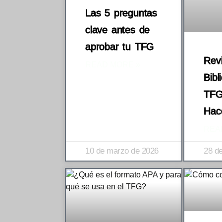
Las 5 preguntas
clave antes de
aprobar tu TFG
Revi
READ MORE »
Bibl
TFG
Hac
REA
10 de marzo de 2026
28 d