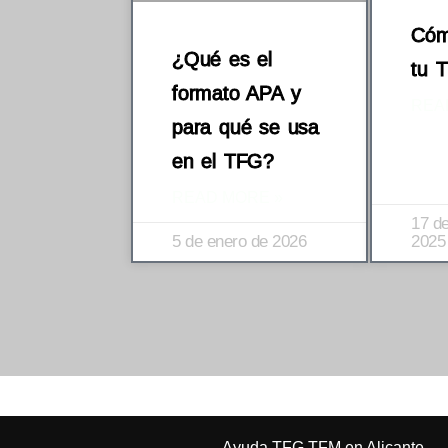
Cóm
¿Qué es el
tu 
formato APA y
REA
para qué se usa
en el TFG?
READ MORE »
17 d
5 de enero de 2026
2025
Ayuda TFG TFM en Alicante