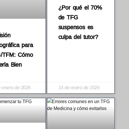
¿Por qué el 70%
de TFG
suspensos es
sión
culpa del tutor?
iográfica para
READ MORE »
/TFM: Cómo
erla Bien
D MORE »
e enero de 2026
14 de enero de 2026