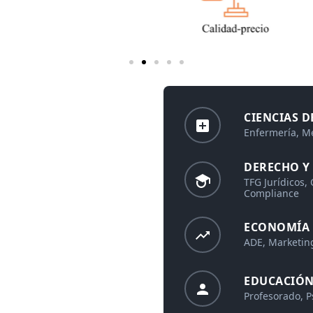
CIENCIAS D
Enfermería, Me
eficaces para prevenir el
DERECHO Y
icos, aportando una visión
TFG Jurídicos,
cticas que deben guiar la
Compliance
ECONOMÍA 
ADE, Marketin
EDUCACIÓN
Profesorado, P