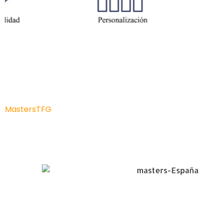
Originalidad académica
en 2026
MastersTFG
analiza las herramientas y estrategias más 
plagio y fortalecer la calidad de los proyectos académ
profesional sobre los riesgos actuales y las buenas prá
elaboración de investigaciones universitarias.