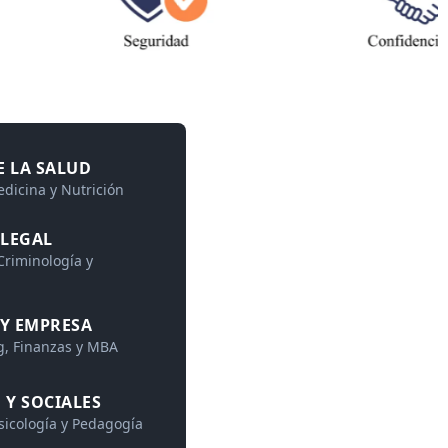
E LA SALUD
dicina y Nutrición
 LEGAL
 Criminología y
Y EMPRESA
g, Finanzas y MBA
 Y SOCIALES
sicología y Pedagogía